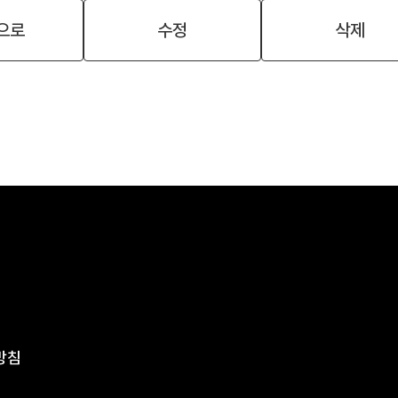
으로
수정
삭제
방침