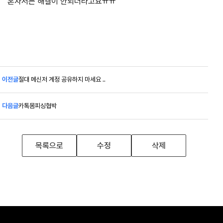
혼자서는 해결이 안되더라고요ㅠㅠ
이전글
절대 메신저 계정 공유하지 마세요 ..
다음글
카톡몸피싱협박
목록으로
수정
삭제