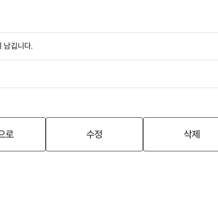
 남깁니다.
으로
수정
삭제