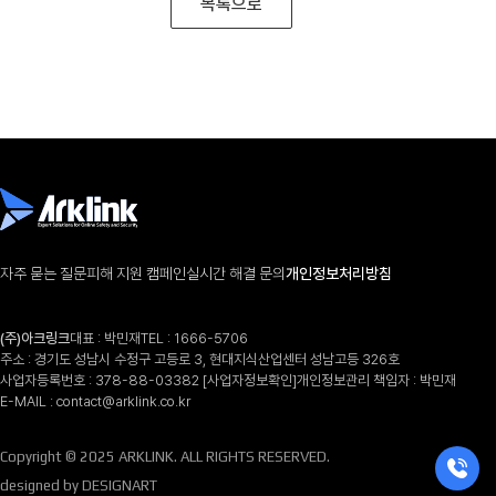
목록으로
자주 묻는 질문
피해 지원 캠페인
실시간 해결 문의
개인정보처리방침
(주)아크링크
대표 : 박민재
TEL :
1666-5706
주소 : 경기도 성남시 수정구 고등로 3, 현대지식산업센터 성남고등 326호
사업자등록번호 : 378-88-03382
[사업자정보확인]
개인정보관리 책임자 : 박민재
E-MAIL :
contact@arklink.co.kr
Copyright © 2025 ARKLINK. ALL RIGHTS RESERVED.
designed by DESIGNART