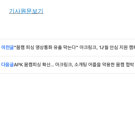
기사원문보기
이전글
"몸캠 피싱 영상통화 유출 막는다" 아크링크, 12월 안심 지원 캠
다음글
APK 몸캠피싱 확산… 아크링크, 소개팅 어플을 악용한 몸캠 협박