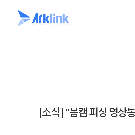
[소식] "몸캠 피싱 영상