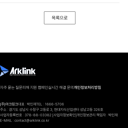
목록으로
자주 묻는 질문
피해 지원 캠페인
실시간 해결 문의
개인정보처리방침
(주)아크링크
대표 : 박민재
TEL :
1666-5706
주소 : 경기도 성남시 수정구 고등로 3, 현대지식산업센터 성남고등 326호
사업자등록번호 : 378-88-03382
[사업자정보확인]
개인정보관리 책임자 : 박민재
E-MAIL :
contact@arklink.co.kr