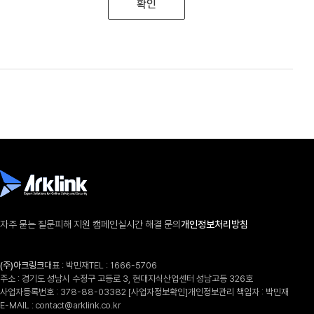
확인
자주 묻는 질문
피해 지원 캠페인
실시간 해결 문의
개인정보처리방침
(주)아크링크
대표 : 박민재
TEL :
1666-5706
주소 : 경기도 성남시 수정구 고등로 3, 현대지식산업센터 성남고등 326호
사업자등록번호 : 378-88-03382
[사업자정보확인]
개인정보관리 책임자 : 박민재
E-MAIL :
contact@arklink.co.kr