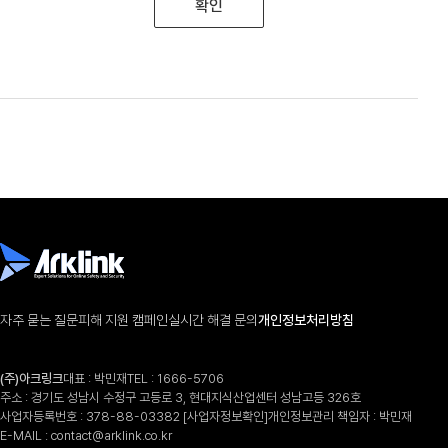
확인
자주 묻는 질문
피해 지원 캠페인
실시간 해결 문의
개인정보처리방침
(주)아크링크
대표 : 박민재
TEL :
1666-5706
주소 : 경기도 성남시 수정구 고등로 3, 현대지식산업센터 성남고등 326호
사업자등록번호 : 378-88-03382
[사업자정보확인]
개인정보관리 책임자 : 박민재
E-MAIL :
contact@arklink.co.kr