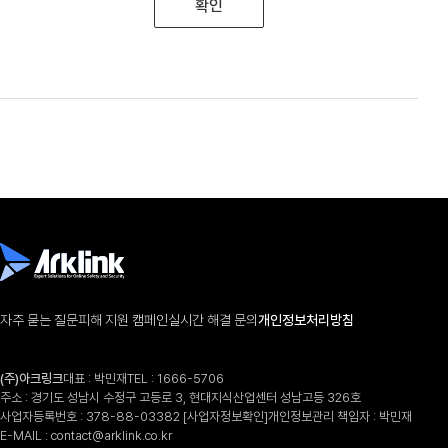
확인
자주 묻는 질문
피해 지원 캠페인
실시간 해결 문의
개인정보처리방침
(주)아크링크
대표 : 박민재
TEL :
1666-5706
주소 : 경기도 성남시 수정구 고등로 3, 현대지식산업센터 성남고등 326호
사업자등록번호 : 378-88-03382
[사업자정보확인]
개인정보관리 책임자 : 박민재
E-MAIL :
contact@arklink.co.kr