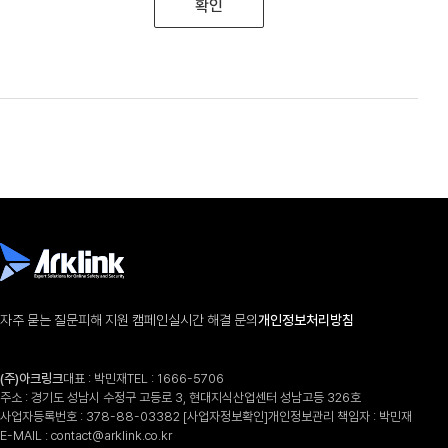
확인
자주 묻는 질문
피해 지원 캠페인
실시간 해결 문의
개인정보처리방침
(주)아크링크
대표 : 박민재
TEL :
1666-5706
주소 : 경기도 성남시 수정구 고등로 3, 현대지식산업센터 성남고등 326호
사업자등록번호 : 378-88-03382
[사업자정보확인]
개인정보관리 책임자 : 박민재
E-MAIL :
contact@arklink.co.kr