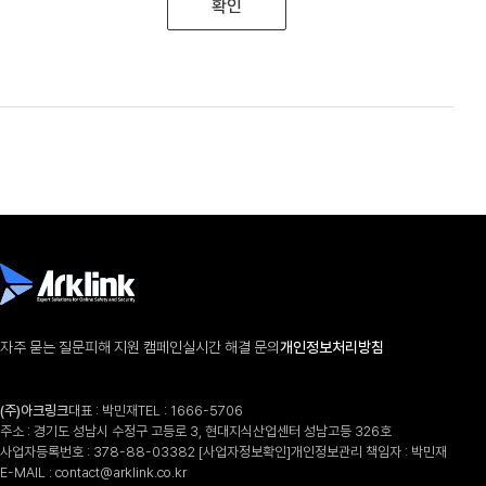
확인
자주 묻는 질문
피해 지원 캠페인
실시간 해결 문의
개인정보처리방침
(주)아크링크
대표 : 박민재
TEL :
1666-5706
주소 : 경기도 성남시 수정구 고등로 3, 현대지식산업센터 성남고등 326호
사업자등록번호 : 378-88-03382
[사업자정보확인]
개인정보관리 책임자 : 박민재
E-MAIL :
contact@arklink.co.kr