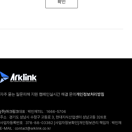
확인
자주 묻는 질문
피해 지원 캠페인
실시간 해결 문의
개인정보처리방침
(주)아크링크
대표 : 박민재
TEL :
1666-5706
주소 : 경기도 성남시 수정구 고등로 3, 현대지식산업센터 성남고등 326호
사업자등록번호 : 378-88-03382
[사업자정보확인]
개인정보관리 책임자 : 박민재
E-MAIL :
contact@arklink.co.kr