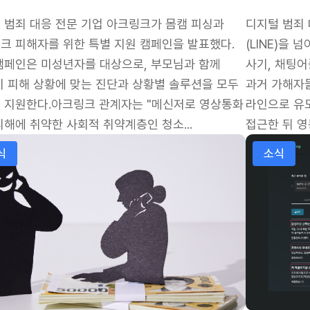
 범죄 대응 전문 기업 아크링크가 몸캠 피싱과
디지털 범죄 
크 피해자를 위한 특별 지원 캠페인을 발표했다.
(LINE)을
캠페인은 미성년자를 대상으로, 부모님과 함께
사기, 채팅
시 피해 상황에 맞는 진단과 상황별 솔루션을 모두
과거 가해자
 지원한다.아크링크 관계자는 "메신저로 영상통화
라인으로 유
피해에 취약한 사회적 취약계층인 청소...
접근한 뒤 영
범죄 각별히 주의해야"
성소수자 대상 몸캠피싱 기승… 아크링크, 전문 대응 강화
몸캠피싱, '
식
소식