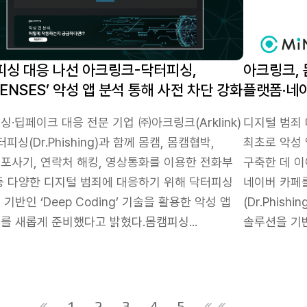
피싱 대응 나선 아크링크-닥터피싱,
아크링크, 
VENSES’ 악성 앱 분석 통해 사전 차단 강화
플랫폼·네
싱·딥페이크 대응 전문 기업 ㈜아크링크(Arklink)
디지털 범죄 
터피싱(Dr.Phishing)과 함께 몸캠, 몸캠협박,
최초로 악성 앱
포사기, 연락처 해킹, 영상통화를 이용한 전화부
구축한 데 이
등 다양한 디지털 범죄에 대응하기 위해 닥터피싱
네이버 카페
기반인 ‘Deep Coding’ 기술을 활용한 악성 앱
(Dr.Phish
를 새롭게 준비했다고 밝혔다.몸캠피싱...
솔루션을 기반
1
2
3
4
5