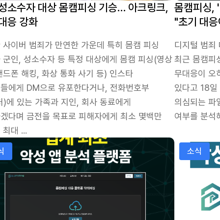
·성소수자 대상 몸캠피싱 기승… 아크링크,
몸캠피싱, 
대응 강화
"초기 대응
 사이버 범죄가 만연한 가운데 특히 몸캠 피싱
디지털 범죄 대
 군인, 성소수자 등 특정 대상에게 몸캠 피싱(영상
최근 몸캠피
핸드폰 해킹, 화상 통화 사기 등) 인스타
무대응이 오
들에게 DM으로 유포한다거나, 전화번호부
있다고 18
처)에 있는 가족과 지인, 회사 동료에게
의심되는 파
겠다며 금전을 목표로 피해자에게 최소 몇백만
여부를 분석해
최대 ...
페인’ 11월 한 달간 운영
싱 대응 나선 아크링크-닥터피싱, ‘LOVENSES’ 악성 앱 
아크링크, 몸
식
소식