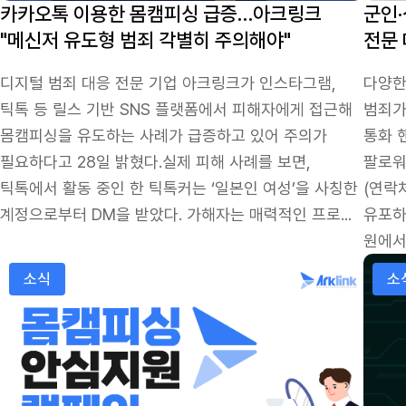
카카오톡 이용한 몸캠피싱 급증…아크링크
군인
"메신저 유도형 범죄 각별히 주의해야"
전문 
디지털 범죄 대응 전문 기업 아크링크가 인스타그램,
다양한
틱톡 등 릴스 기반 SNS 플랫폼에서 피해자에게 접근해
범죄가
몸캠피싱을 유도하는 사례가 급증하고 있어 주의가
통화 
필요하다고 28일 밝혔다.실제 피해 사례를 보면,
팔로워
틱톡에서 활동 중인 한 틱톡커는 ‘일본인 여성’을 사칭한
(연락
계정으로부터 DM을 받았다. 가해자는 매력적인 프로...
유포하
원에서 
아크링크, 청소년 대상 ‘몸캠피싱·딥페이크 피해 안심 지원 캠
몸캠피
소식
소