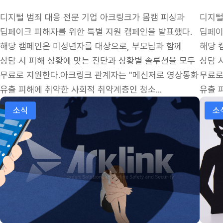
디지털 범죄 대응 전문 기업 아크링크가 몸캠 피싱과
디지털
딥페이크 피해자를 위한 특별 지원 캠페인을 발표했다.
딥페이
해당 캠페인은 미성년자를 대상으로, 부모님과 함께
해당 
상담 시 피해 상황에 맞는 진단과 상황별 솔루션을 모두
상담 
무료로 지원한다.아크링크 관계자는 "메신저로 영상통화
무료로
유출 피해에 취약한 사회적 취약계층인 청소...
유출 
카카오톡 이용한 몸캠피싱 급증…아크링크 "메신저 유도형 
군인·
소식
소