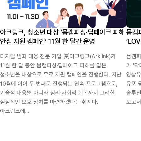
아크링크, 청소년 대상 ‘몸캠피싱·딥페이크 피해
몸캠
안심 지원 캠페인’ 11월 한 달간 운영
‘LO
디지털 범죄 대응 전문 기업 ㈜아크링크(Arklink)가
몸캠피
11월 한 달 동안 몸캠피싱·딥페이크 피해를 입은
가 ‘닥
청소년을 대상으로 무료 지원 캠페인을 진행한다. 지난
영상유
10월에 이어 두 번째로 진행되는 연속 프로그램으로,
유포 
기술적 대응뿐 아니라 심리·사회적 회복까지 고려한
솔루션 
실질적인 보호 장치를 마련하겠다는 취지다.
보고서
아크링크에...